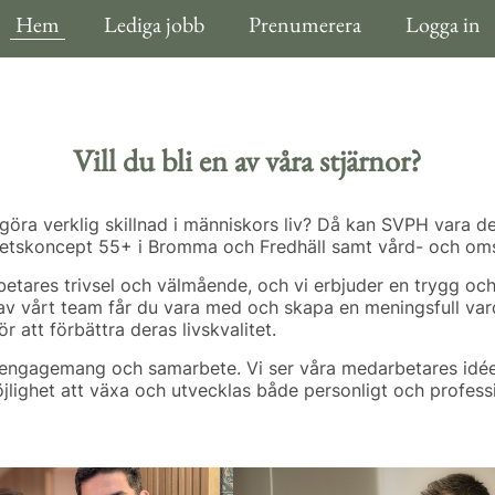
Hem
Lediga jobb
Prenumerera
Logga in
Vill du bli en av våra stjärnor?
öra verklig skillnad i människors liv? Då kan SVPH vara det 
enhetskoncept 55+ i Bromma och Fredhäll samt vård- och 
tares trivsel och välmående, och vi erbjuder en trygg och
av vårt team får du vara med och skapa en meningsfull var
r att förbättra deras livskvalitet.
 engagemang och samarbete. Vi ser våra medarbetares idé
lighet att växa och utvecklas både personligt och professi