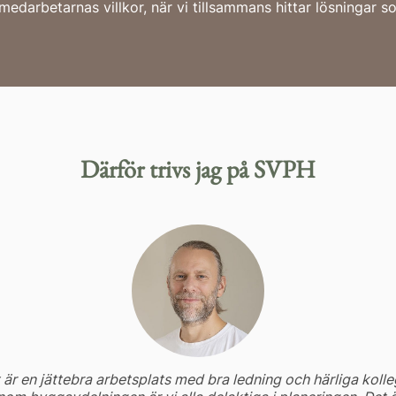
edarbetarnas villkor, när vi tillsammans hittar lösningar 
Därför trivs jag på SVPH
 är en jättebra arbetsplats med bra ledning och härliga kolle