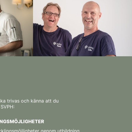
 ska trivas och känna att du
å SVPH:
INGSMÖJLIGHETER
klingsmöjligheter genom utbildning