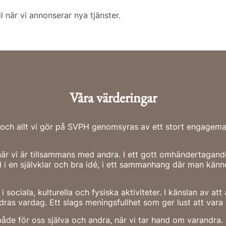
l när vi annonserar nya tjänster.
Våra värderingar
n och allt vi gör på SVPH genomsyras av ett stort engage
är vi är tillsammans med andra. I ett gott omhändertagande 
 i en självklar och bra idé, i ett sammanhang där man kän
 sociala, kulturella och fysiska aktiviteter. I känslan av att 
as vardag. Ett slags meningsfullhet som ger lust att vara m
både för oss själva och andra, när vi tar hand om varandra. 