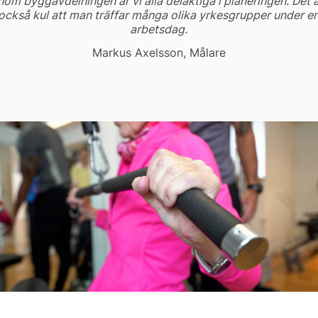
nom byggavdelningen är vi alla delaktiga i planeringen. Det 
också kul att man träffar många olika yrkesgrupper under e
arbetsdag.
Markus Axelsson, Målare